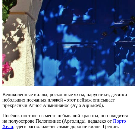
Великолепные виллы, роскошные яхты, парусники, десятки
небольших песчаных пляжей - этот пейзаж описывает
прекрасный Агиос Аймилианос (Αγιο Αιμιλιανό).
Посёлок построен в месте небывалой красоты, он находится
на полуострове Пелопоннес (Арголида), недалеко от
Порто
Хели
, здесь расположены самые дорогие виллы Греции.