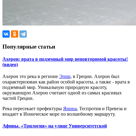
Популярные статьи
Ахерон: врата в подземный мир неповторимой красоты!
(видео)
Ахерон это река в регионе
Эпир
, в Греции. Ахерон был
охарактеризован как район особой красоты, а также - врата в
подземный мир. Уникальную природную красоту,
окружающую Ахерон считают одной из самых красивых
частей Греции.
Река пересекает префектуры
Янина
, Теспротия и Превеза и
впадает в Ионическое море по волшебному маршруту.
Афины. «Трилогия» на улице Университетской