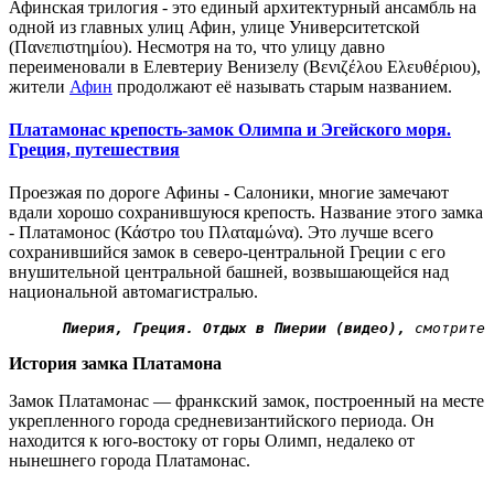
Афинская трилогия - это единый архитектурный ансамбль на
одной из главных улиц Афин, улице Университетской
(Πανεπιστημίου). Несмотря на то, что улицу давно
переименовали в Елевтериу Венизелу (Βενιζέλου Ελευθέριου),
жители
Афин
продолжают её называть старым названием.
Платамонас крепость-замок Олимпа и Эгейского моря.
Греция, путешествия
Проезжая по дороге Афины - Салоники, многие замечают
вдали хорошо сохранившуюся крепость. Название этого замка
- Платамонос (Κάστρο του Πλαταμώνα). Это лучше всего
сохранившийся замок в северо-центральной Греции с его
внушительной центральной башней, возвышающейся над
национальной автомагистралью.
  Пиерия, Греция. Отдых в Пиерии (видео),
 смотрите 
История замка Платамона
Замок Платамонас — франкский замок, построенный на месте
укрепленного города средневизантийского периода. Он
находится к юго-востоку от горы Олимп, недалеко от
нынешнего города Платамонас.