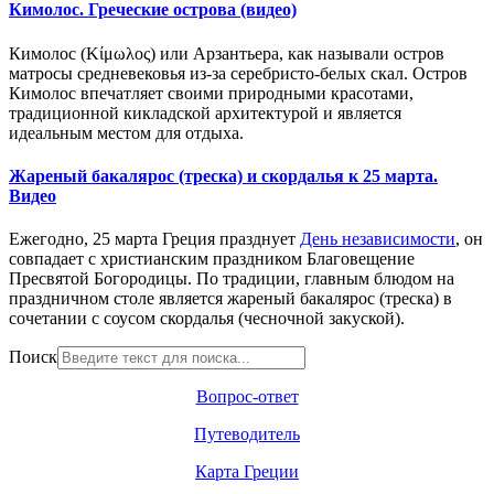
Кимолос. Греческие острова (видео)
Кимолос (Κίμωλος) или Арзантьера, как называли остров
матросы средневековья из-за серебристо-белых скал. Остров
Кимолос впечатляет своими природными красотами,
традиционной кикладской архитектурой и является
идеальным местом для отдыха.
Жареный бакалярос (треска) и скордалья к 25 марта.
Видео
Ежегодно, 25 марта Греция празднует
День независимости
, он
совпадает с христианским праздником Благовещение
Пресвятой Богородицы. По традиции, главным блюдом на
праздничном столе является жареный бакалярос (треска) в
сочетании с соусом скордалья (чесночной закуской).
Поиск
Вопрос-ответ
Путеводитель
Карта Греции