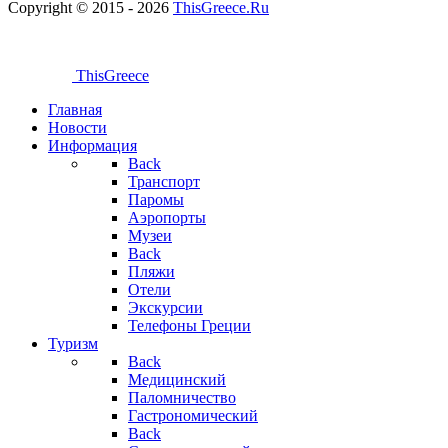
Copyright © 2015 - 2026
ThisGreece.Ru
ThisGreece
Главная
Новости
Информация
Back
Транспорт
Паромы
Аэропорты
Музеи
Back
Пляжи
Отели
Экскурсии
Телефоны Греции
Туризм
Back
Медицинский
Паломничество
Гастрономический
Back