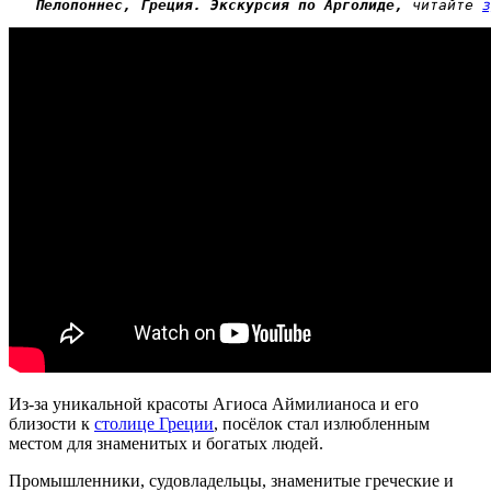
   Пелопоннес, Греция. Экскурсия по Арголиде,
 читайте 
з
Из-за уникальной красоты Агиоса Аймилианоса и его
близости к
столице Греции
, посёлок стал излюбленным
местом для знаменитых и богатых людей.
Промышленники, судовладельцы, знаменитые греческие и