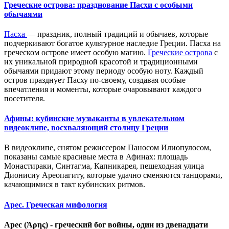
Греческие острова: празднование Пасхи с особыми
обычаями
Пасха
— праздник, полный традиций и обычаев, которые
подчеркивают богатое культурное наследие
Греции
. Пасха на
греческом
острове имеет особую магию.
Греческие острова
с
их уникальной природной красотой и традиционными
обычаями придают этому периоду особую ноту. Каждый
остров празднует Пасху по-своему, создавая особые
впечатления и моменты, которые очаровывают каждого
посетителя.
Афины: кубинские музыканты в увлекательном
видеоклипе, восхваляющий столицу Греции
В видеоклипе, снятом режиссером Паносом Илиопулосом,
показаны самые красивые места в Афинах: площадь
Монастираки, Синтагма, Капникарея, пешеходная улица
Дионисиу Ареопагиту, которые удачно сменяются танцорами,
качающимися в такт кубинских ритмов.
Арес. Греческая мифология
Арес (Άρης) - греческий бог войны, один из двенадцати