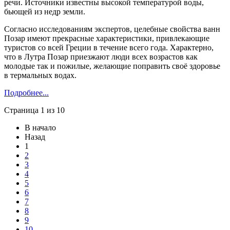
речи. Источники известны высокой температурой воды,
бьющей из недр земли.
Согласно исследованиям экспертов, целебные свойства ванн
Позар имеют прекрасные характеристики, привлекающие
туристов со всей Греции в течение всего года. Характерно,
что в Лутра Позар приезжают люди всех возрастов как
молодые так и пожилые, желающие поправить своё здоровье
в термальных водах.
Подробнее...
Страница 1 из 10
В начало
Назад
1
2
3
4
5
6
7
8
9
10