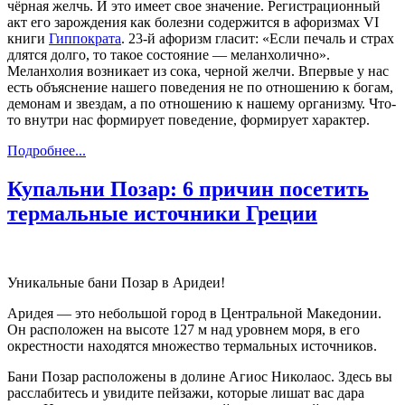
чёрная желчь. И это имеет свое значение. Регистрационный
акт его зарождения как болезни содержится в афоризмах VI
книги
Гиппократа
. 23-й афоризм гласит: «Если печаль и страх
длятся долго, то такое состояние — меланхолично».
Меланхолия возникает из сока, черной желчи. Впервые у нас
есть объяснение нашего поведения не по отношению к богам,
демонам и звездам, а по отношению к нашему организму. Что-
то внутри нас формирует поведение, формирует характер.
Подробнее...
Купальни Позар: 6 причин посетить
термальные источники Греции
Уникальные бани Позар в Аридеи!
Аридея — это небольшой город в Центральной Македонии.
Он расположен на высоте 127 м над уровнем моря, в его
окрестности находятся множество термальных источников.
Бани Позар расположены в долине Агиос Николаос. Здесь вы
расслабитесь и увидите пейзажи, которые лишат вас дара