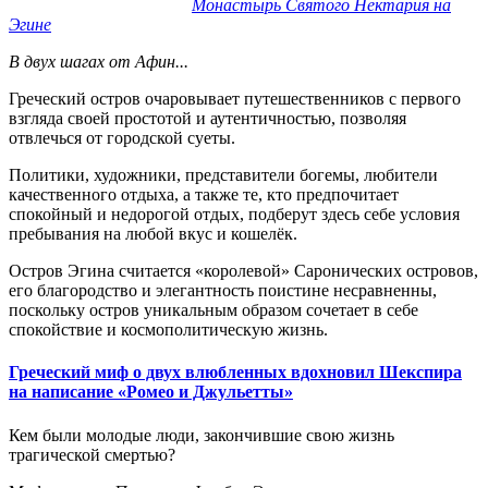
Монастырь Святого Нектария на
Эгине
В двух шагах от Афин...
Греческий остров очаровывает путешественников
с первого
взгляда
своей простотой и аутентичностью, позволяя
отвлечься от городской суеты.
П
олитики, художники, представители богемы, любители
качественного отдыха, а также
те, кто предпочитает
спокойный и недорогой отдых, подберут здесь себе условия
пребывания на любой вкус и кошелёк.
Остров
Эгина
считается
«королев
ой
»
Саронических островов,
его
благородство и элегантность поистине несравненны,
поскольку
остров
уникальным образом сочетает в себе
спокойствие и космополитическую жизнь.
Греческий миф о двух влюбленных вдохновил Шекспира
на написание «Ромео и Джульетты»
Кем были молодые люди, закончившие свою жизнь
трагической смертью?