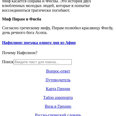
Миф касается Пирама и Фисбы. Это история двух
влюбленных молодых людей, которые в попытке
воссоединиться трагически погибают.
Миф Пирам и Фисба
Согласно греческому мифу, Пирам полюбил красавицу Фисбу,
дочь речного бога Асопа.
Нафплион: поездка одного дня из Афин
Почему Нафплион?
Поиск
Вопрос-ответ
Путеводитель
Карта Греции
Табло аэропорта
Виза в Грецию
Русско-греческий словарь