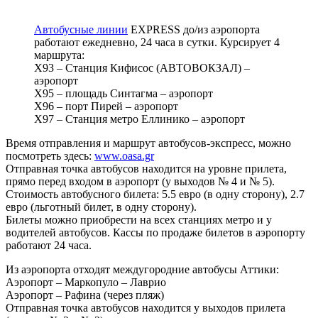
Автобусные линии
EXPRESS до/из аэропорта
работают ежедневно, 24 часа в сутки. Курсирует 4
маршрута:
Χ93 – Станция Кифисос (АВТОВОКЗАЛ) –
аэропорт
Х95 – площадь Синтагма – аэропорт
Х96 – порт Пирей – аэропорт
X97 – Станция метро Еллинико – аэропорт
Время отправления и маршрут автобусов-экспресс, можно
посмотреть здесь:
www.oasa.gr
Отправная точка автобусов находится на уровне прилета,
прямо перед входом в аэропорт (у выходов № 4 и № 5).
Стоимость автобусного билета: 5.5 евро (в одну сторону), 2.7
евро (льготный билет, в одну сторону).
Билеты можно приобрести на всех станциях метро и у
водителей автобусов. Кассы по продаже билетов в аэропорту
работают 24 часа.
Из аэропорта отходят междугородние автобусы Аттики:
Аэропорт – Маркопуло – Лаврио
Аэропорт – Рафина (через пляж)
Отправная точка автобусов находится у выходов прилета