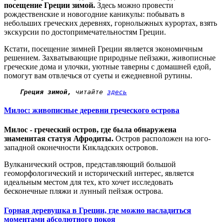
посещение Греции зимой.
Здесь можно провести
рождественские и новогодние каникулы: побывать в
небольших греческих деревнях, горнолыжных курортах, взять
экскурсии по достопримечательностям Греции.
Кстати, посещение зимней Греции является экономичным
решением. Захватывающие природные пейзажи, живописные
греческие дома и улочки, уютные таверны с домашней едой,
помогут вам отвлечься от суеты и ежедневной рутины.
Греция зимой,
 читайте 
здесь
Милос: живописные деревни греческого острова
Милос - греческий остров, где была обнаружена
знаменитая статуя Афродиты.
Остров расположен на юго-
западной оконечности Кикладских островов.
Вулканический остров, представляющий большой
геоморфологический и исторический интерес, является
идеальным местом для тех, кто хочет исследовать
бесконечные пляжи и лунный пейзаж острова.
Горная деревушка в Греции, где можно насладиться
моментами абсолютного покоя