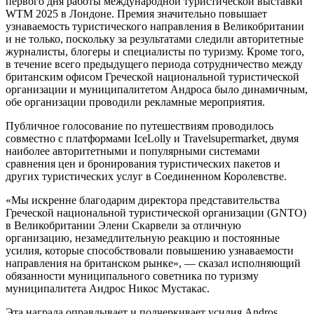
первого дня работы международной туристической выставки
WTM 2025 в Лондоне. Премия значительно повышает
узнаваемость туристического направления в Великобритании
и не только, поскольку за результатами следили авторитетные
журналисты, блогеры и специалисты по туризму. Кроме того,
в течение всего предыдущего периода сотрудничество между
британским офисом Греческой национальной туристической
организации и муниципалитетом Андроса было динамичным,
обе организации проводили рекламные мероприятия.
Публичное голосование по путешествиям проводилось
совместно с платформами IceLolly и Travelsupermarket, двумя
наиболее авторитетными и популярными системами
сравнения цен и бронирования туристических пакетов и
других туристических услуг в Соединенном Королевстве.
«Мы искренне благодарим директора представительства
Греческой национальной туристической организации (GNTO)
в Великобритании Элени Скарвели за отличную
организацию, незамедлительную реакцию и постоянные
усилия, которые способствовали повышению узнаваемости
направления на британском рынке», — сказал исполняющий
обязанности муниципального советника по туризму
муниципалитета Андрос Никос Мустакас.
Эта награда оправдывает и подчеркивает усилия Andros