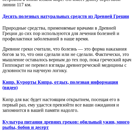
линии 117 км.
Десять полезных натуральных средств из Древней Греции
Природные средства, применяемые врачами в Древней
Греции до сих пор используются для лечения болезней и
профилактики заболеваний в наше время.
Древние греки считали, что болезнь — это форма наказания
богов за то, что они сделали или не сделали. Фактически, это
мышление оставалось верным до тех пор, пока греческий врач
Гиппократ не перевел взгляды древнегреческой медицины с
духовности на научную логику.
Кипр. Курорты Кипра, отдых, полезная информация
(видео)
Кипр для вас будет настоящим открытием, посещая его в
первый раз, ему удастся превзойти все ваши ожидания и
запомнится в вашей памяти надолго.
Культура питания древних греков: обильный ужин, много
рыбы, бобов и десерт