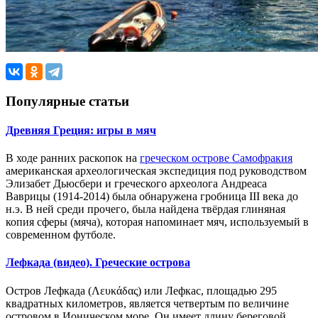
Популярные статьи
Древняя Греция: игры в мяч
В ходе ранних раскопок на
греческом
острове Самофракия
американская археологическая экспедиция под руководством
Элизабет Дьюсбери и греческого археолога Андреаса
Ваврицы (1914-2014)
была
обнаруж
ена
гробниц
а
III века до
н.э.
В ней с
реди прочего, была найдена твёрдая глиняная
копия сферы (мяча),
которая
напомина
ет
мяч, используе
мый
в
современном футболе.
Лефкада (видео). Греческие острова
Остров Лефкада (Λευκάδας) или Лефкас, площадью 295
квадратных километров, является четвертым по величине
островом в Ионическом море. Он имеет длину береговой