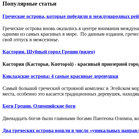
Популярные статьи
Греческие острова, которые победили в международных ре
Греческие острова вновь оказались в центре внимания междун
одними из самых красивых в мире. По данным издания, гречес
свой отпуск в межсезонье.
Кастория. Шубный город Греции (видео)
Кастория (Касторья, Καστοριά) - красивый приозерной гор
Кикладские острова: 4 самые красивые деревушки
Самый большой греческий островной комплекс в Эгейском море
места, особенно это касается традиционных деревушек, находя
Боги Греции. Олимпийские боги
Двенадцать богов были главными богами Пантеона Олимпа, ко
Два греческих острова вошли в число «уникальных направл