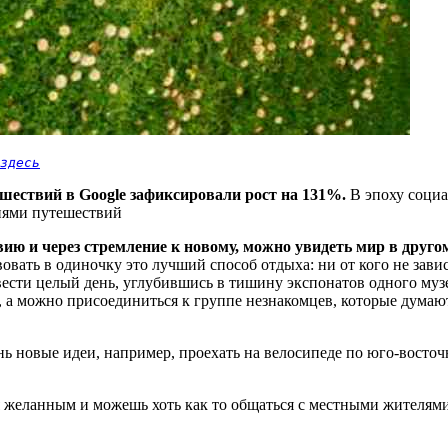
здесь
тешествий в Google зафиксировали рост на 131%.
В эпоху социа
иями путешествий
ию и через стремление к новому, можно увидеть мир в другом
вать в одиночку это лучший способ отдыха: ни от кого не зависе
вести целый день, углубившись в тишину экспонатов одного музе
 а можно присоединиться к группе незнакомцев, которые думают
ь новые идеи, например, проехать на велосипеде по юго-восточн
я желанным и можешь хоть как то общаться с местными жителями 