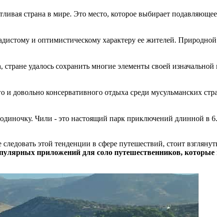
астливая страна в мире. Это место, которое выбирает подавляющ
адистому и оптимистическому характеру ее жителей. Природной
, стране удалось сохранить многие элементы своей изначальной
о и довольно консервативного отдыха среди мусульманских стра
одиночку. Чили - это настоящий парк приключений длинной в 6.
е следовать этой тенденции в сфере путешествий, стоит взглян
пулярных приложений для соло путешественников, которые мо