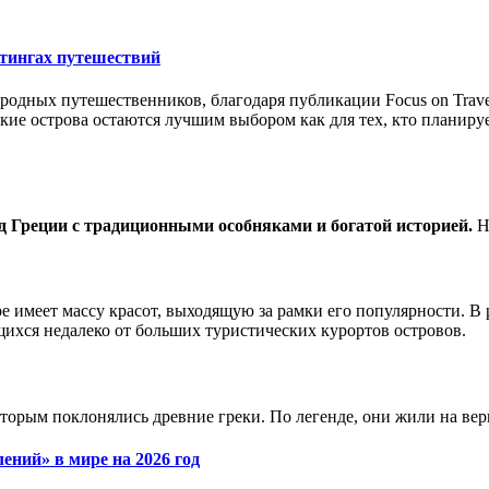
йтингах путешествий
ародных путешественников, благодаря публикации Focus on Trave
кие острова остаются лучшим выбором как для тех, кто планиру
од Греции с традиционными особняками и богатой историей.
На
 имеет массу красот, выходящую за рамки его популярности. В
щихся недалеко от больших туристических курортов островов.
торым поклонялись древние греки. По легенде, они жили на в
ений» в мире на 2026 год