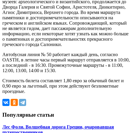
музеев: археологического и византийского, продолжается до
Дворца Галерия и Святой Софии, Аристотеля, Диикитирио,
Агиос Димитриоса, Верхнего города. Во время маршрута
памятники и достопримечательности описываются на
греческом и английском языках.
С
опровождающий, который
не является гидом, дает пассажирам дополнительную
информацию,
если некоторые
хотят узнать как можно больше
о памятниках и достопримечательностях
прекрасного
греческого города
С
алоник
и
.
Автобусная л
иния № 50 работает каждый день, согласно
OASTH, в летние часы первый маршрут отправля
ется
в 10:00,
а последний - в 16:30.
П
ромежуточные маршруты - в 11:00,
12:00, 13:00, 14:00 и 15:30.
Стоимость билета составляет 1,80 евро за обычный билет и
0,90 евро за льготный, при этом действуют безлимитные
проездные.
Популярные статьи
Лес Фоли. Волшебная дорога Греции, очаровавшая
путешественников