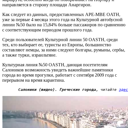
направляется в сторону площади Анаргирон.
Как следует из данных, предоставленных APE-MBE OATH,
уже за первые 4 месяца этого года на Культурной
автобусной
линии №50 было на 15,84% больше пассажиров по сравнению
с соответствующим периодом прошлого года.
Среди пользователей Культурной линии 50 OASTH, среди
тех, кто выбирает ее, туристы из Европы, большинство
составляют немцы, за ними следуют болгары, румыны, серб
ы
,
а также турк
и,
израильтяне.
Культурная линия №50 OASTH, дающая посетителям
Салоников возможность увидеть важнейшие памятники
города во время прогулки, работает с сентября 2009 года с
перерывом на время карантина.
       Салоники (видео). Греческие города,
 читайте 
здес