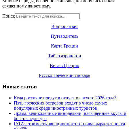
Многие народы, особенно египтяне, поклонялись е
й
как
священному животному.
Поиск
Вопрос-ответ
Путеводитель
Карта Греции
Табло аэропорта
Виза в Грецию
Русско-греческий словарь
Новые статьи
Куда россияне поедут в отпуск в августе 2026 года?
Пять греческих островов входят в число самых
популярных среди иностранных туристов
Драма: великолепные винодельни, насыщенные вкусы и
богатая культура
IATA: стоимость авиационного топлива вырастет почти
на 40%