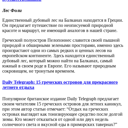
Лес Фоли
Единственный дубовый лес на Балканах находится в Греции.
Он предлагает путешествие по неописуемой природной
красоте и маршрут, не имеющий аналогов в нашей стране.
Греческий полуостров Пелопоннес славится своей пышной
природой и обширными зелеными просторами, именно здесь
произрастают одни из самых редких и ценных лесов на
европейском континенте. Здесь находится единственный
дубовый лес, который можно найти на Балканах, самый
южный в своем роде в Европе. Его называют природным
сокровищем, не тронутым временем.
Daily Telegraph: 15 греческих островов для прекрасного
летнего отдыха
Популярное британское издание
Daily Telegraph предлагает
своим читателям
15 греческих островов для летних каникул,
при этом автор статьи отмечает: “
О
тдых на греческих
островах выглядит как тонизирующее средство после долгой
зимы. Кто мо
жет
отказаться от одной или двух недель
солнечного света и вкусной еды в приморских тавернах?”