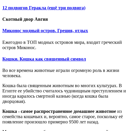
12 подвигов Геракла (ещё три подвига)
Скотный двор Авгия
Миконос модный остров. Греция, отдых
Ежегодно в TOП модных островов мира, входит греческий
остров Миконос.
Кошки. Кошка как священный символ
Во все времена животные играли огромную роль в жизни
человека.
Кошка была священным животным во многих культурах. В
Египте ее убийство считалось чудовищным преступлением
и
иногда каралось смертной казнью (когда кошка была
дворцовая).
Кошка - самое распространенное домашнее животное
из
семейств
а
кошачьих и, вероятно, самое старое, поскольку
её
появ
ление
произошло примерно 9500 лет назад.