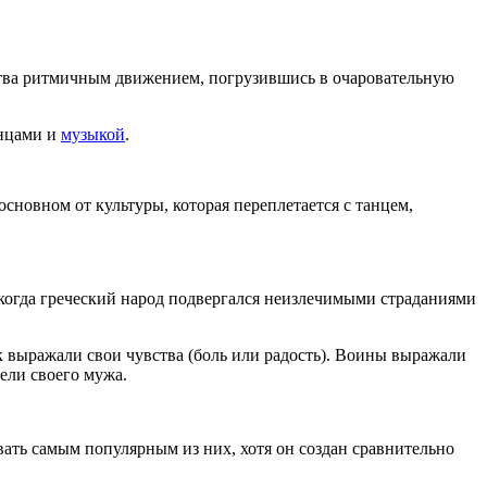
вства ритмичным движением, погрузившись в очаровательную
анцами и
музыкой
.
основном от культуры, которая переплетается с танцем,
, когда греческий народ подвергался неизлечимыми страданиями
к выражали свои чувства (боль или радость). Воины выражали
бели своего мужа.
ать самым популярным из них, хотя он создан сравнительно