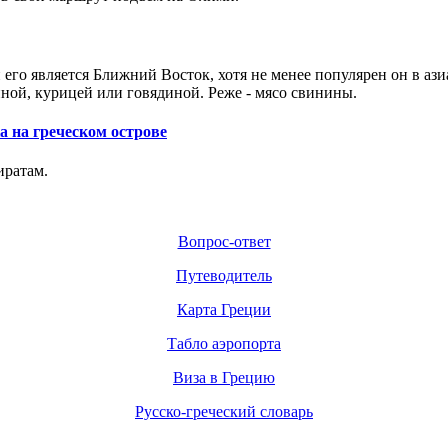
 его является Ближний Восток,
хотя не менее популярен он в ази
иной, курицей или говядиной. Реже - мя
со
свинины.
 на греческом острове
иратам.
Вопрос-ответ
Путеводитель
Карта Греции
Табло аэропорта
Виза в Грецию
Русско-греческий словарь