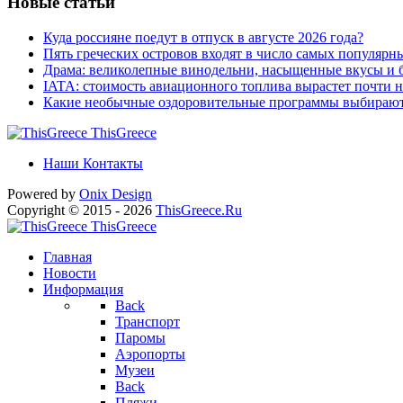
Новые статьи
Куда россияне поедут в отпуск в августе 2026 года?
Пять греческих островов входят в число самых популярн
Драма: великолепные винодельни, насыщенные вкусы и б
IATA: стоимость авиационного топлива вырастет почти 
Какие необычные оздоровительные программы выбираю
ThisGreece
Наши Контакты
Powered by
Onix
Design
Copyright © 2015 - 2026
ThisGreece.Ru
ThisGreece
Главная
Новости
Информация
Back
Транспорт
Паромы
Аэропорты
Музеи
Back
Пляжи