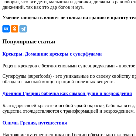
говорит, что все дети, мальчики и девочки, должны в равной 
движений, так как это дар богов и муз.
Умение танцевать влияет не только на грацию и красоту тел
Популярные статьи
Крекеры. Домашние крекеры с суперфудами
Рецепт крекеров с безглютеновыми суперпродуктами - простое р
Суперфуды (superfoods) - это уникальные по своему свойству пр
обладают высокой концентрацией полезных веществ.
Древняя Греция: бабочка как символ души и возрождения
Благодаря своей красоте и особой яркой окраске, бабочка всег
существа отождествляются с трансформацией и возрождением. 
Олимп. Греция, путешествия
Настоящие путешественники по Греции обязательно включают 