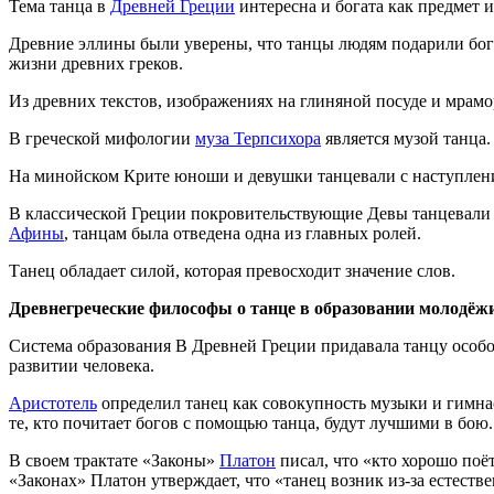
Тема танца в
Древней Греции
интересна и богата как предмет 
Древние эллины были уверены, что танцы людям подарили боги
жизни древних греков.
Из древних текстов, изображениях на глиняной посуде и мрамо
В греческой мифологии
муза Терпсихора
является музой танца.
На минойском Крите юноши и девушки танцевали с наступлен
В классической Греции покровительствующие Девы танцевали 
Афины
, танцам была отведена одна из главных ролей.
Танец обладает силой, которая превосходит значение слов.
Древнегреческие философы о танце в образовании молодёж
Система образования В Древней Греции придавала танцу особ
развитии человека.
Аристотель
определил танец как совокупность музыки и гимнаст
те, кто почитает богов с помощью танца, будут лучшими в бою.
В своем трактате «Законы»
Платон
писал, что «кто хорошо поёт
«Законах» Платон утверждает, что «танец возник из-за естест