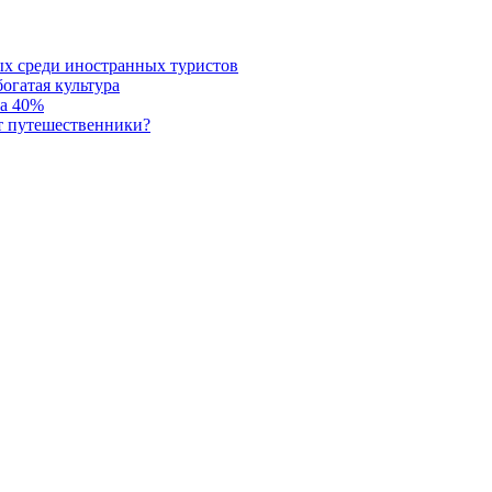
ых среди иностранных туристов
огатая культура
на 40%
т путешественники?