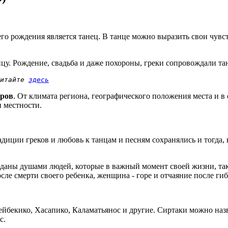
его рождения является танец. В танце можно выразить свои чу
нцу. Рождение, свадьба и даже похороны, греки сопровождали т
итайте 
здесь
оров
. От климата региона, географического положения места и в 
 местности.
радиции греков и любовь к танцам и песням сохранялись и тогда
зданы душами людей, которые в важный момент своей жизни, та
осле смерти своего ребенка, женщина - горе и отчаяние после ги
бекико, Хасапико, Каламатьянос и другие. Сиртаки можно назв
с.