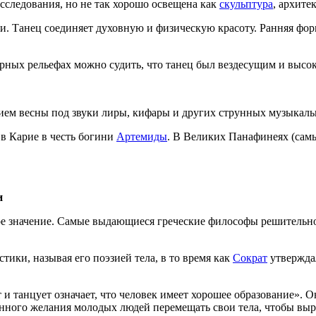
исследования, но не так хорошо освещена как
скульптура
, архите
. Танец соединяет духовную и физическую красоту. Ранняя фор
рных рельефах можно судить, что танец был вездесущим и высоко
ием весны под звуки лиры, кифары и других струнных музыкаль
в Карие в честь богини
Артемиды
. В Великих Панафинеях (сам
и
ое значение. Самые выдающиеся греческие философы решительно
ики, называя его поэзией тела, в то время как
Сократ
утверждал
 и танцует означает, что человек имеет хорошее образование». О
венного желания молодых людей перемещать свои тела, чтобы вы