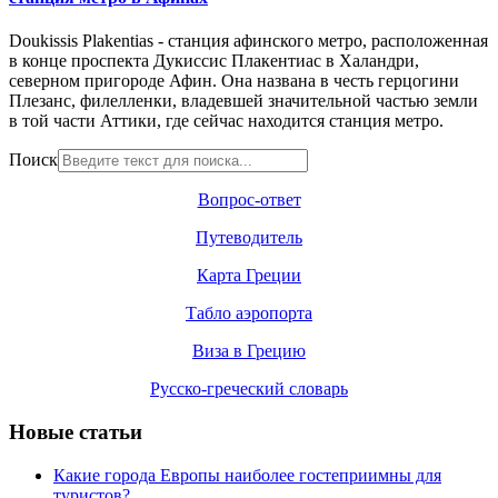
Doukissis Plakentias - станция афинского метро, расположенная
в конце проспекта Дукиссис Плакентиас в Халандри,
северном пригороде Афин. Она названа в честь герцогини
Плезанс, филелленки, владевшей значительной частью земли
в той части Аттики, где сейчас находится станция метро.
Поиск
Вопрос-ответ
Путеводитель
Карта Греции
Табло аэропорта
Виза в Грецию
Русско-греческий словарь
Новые статьи
Какие города Европы наиболее гостеприимны для
туристов?