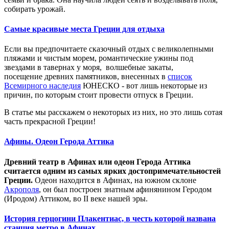
собирать урожай.
Самые красивые места Греции для отдыха
Если вы предпочитаете сказочный отдых с великолепными
пляжами и чистым морем, романтические ужины под
звездами в тавернах у моря, волшебные закаты,
посещение древних памятников, внесенных в
список
Всемирного наследия
ЮНЕСКО - вот лишь некоторые из
причин, по которым стоит провести отпуск в Греции.
В статье мы расскажем о некоторых из них, но это лишь сотая
часть прекрасной Греции!
Афины. Одеон Герода Аттика
Древний театр в Афинах или одеон Герода Аттика
считается одним из самых ярких достопримечательностей
Греции.
Одеон находится в Афинах, на южном склоне
Акрополя
, он был построен знатным афинянином Геродом
(Иродом) Аттиком, во II веке нашей эры.
История герцогини Плакентиас, в честь которой названа
станция метро в Афинах