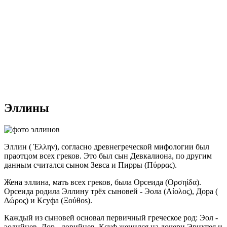
Эллины
Эллин ( Έλλην), согласно древнегреческой мифологии был
праотцом всех греков. Это был сын Девкалиона, по другим
данным считался сыном Зевса и Пирры (Πύρρας).
Жена эллина, мать всех греков, была Орсеида (Ορσηίδα).
Орсеида родила Эллину трёх сыновей - Эола (Αίολος), Дора (
Δώρος) и Ксуфа (Ξούθοs).
Каждый из сыновей основал первичный греческое род: Эол -
эолийцев, Дор - дорийцев, Ксуф женился на дочери Эрихтея и