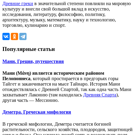
Древние греки
в значительной степени повлияли на мировую
культуру и внесли свой большой вклад в искусство,
исследования, литературу, философию, политику,
архитектуру, музыку, математику, науку и технологию,
торговлю, кулинарию и спорт.
Популярные статьи
Мани. Греция, путешествия
Мани (Μάνη) является историческим районом
Пелопоннеса
, который простирается в предгорьях горы
Тайгет и заканчивается на мысе Тайнаро. История Мани
отождествлялась с Древней Спартой, так как одна часть Мани
захватывает Лаконию (там находилась
Древняя Спарта
),
другая часть — Мессинию.
Деметра. Греческая мифология
В греческой мифологии, Деметра считается богиней
растительности, сельского хозяйства, плодородия, защитницей
семьи и брака. Она научила людей сеять и возделывать поля,