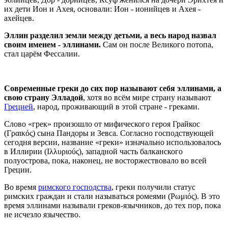
их дети Ион и Ахея, основали: Ион - ионийцев и Ахея -
ахейцев.
Эллин разделил земли между детьми, а весь народ назвал
своим именем - эллинами.
Сам он после Великого потопа,
стал царём Фессалии.
Современные греки до сих пор называют себя эллинами, а
свою страну Элладой
, хотя во всём мире страну называют
Грецией
, народ, проживающий в этой стране - греками.
Слово «грек» произошло от мифического героя Грайкос
(Γραικός) сына Пандоры и Зевса. Согласно господствующей
сегодня версии, название «греки» изначально использовалось
в Иллирии (Ιλλυριούς), западной часть балканского
полуострова, пока, наконец, не восторжествовало во всей
Греции.
Во время
римского господства
, греки получили статус
римских граждан и стали называться ромеями (Ρωμιός). В это
время эллинами называли греков-язычников, до тех пор, пока
не исчезло язычество.