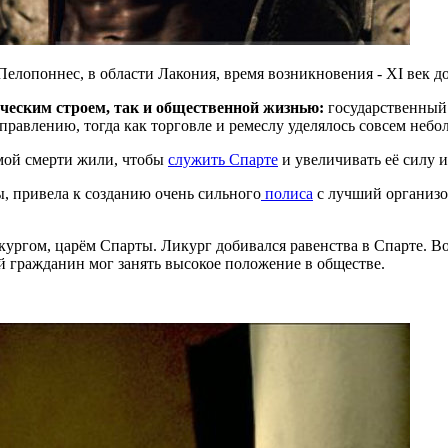
Пелопоннес, в области Лакония, время возникновения - XI век до
ческим строем, так и общественной жизнью:
государственный 
правлению, тогда как торговле и ремеслу уделялось совсем небо
амой смерти жили, чтобы
служить Спарте
и увеличивать её силу и
, привела к созданию очень сильного
полиса
с лучший организов
ургом, царём Спарты. Ликург добивался равенства в Спарте. Во
й гражданин мог занять высокое положение в обществе.