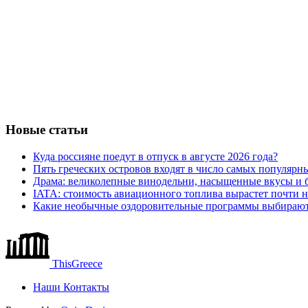
Новые статьи
Куда россияне поедут в отпуск в августе 2026 года?
Пять греческих островов входят в число самых популярн
Драма: великолепные винодельни, насыщенные вкусы и б
IATA: стоимость авиационного топлива вырастет почти 
Какие необычные оздоровительные программы выбираю
ThisGreece
Наши Контакты