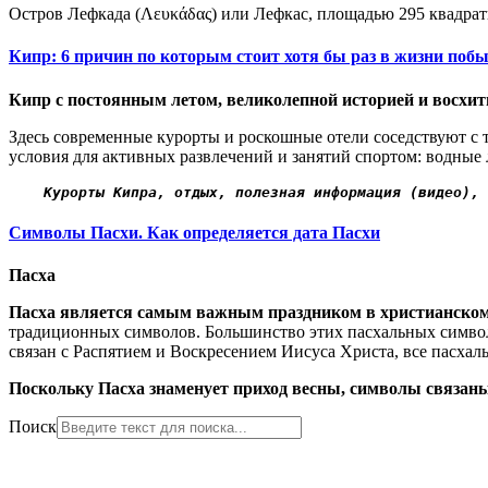
Остров Лефкада (Λευκάδας) или Лефкас, площадью 295 квадрат
Кипр: 6 причин по которым стоит хотя бы раз в жизни поб
Кипр с постоянным летом, великолепной историей и восхит
Здесь современные курорты и роскошные отели соседствуют с
условия для активных развлечений и занятий спортом: водные 
Курорты Кипра, отдых, полезная информация (видео),
 
Символы Пасхи. Как определяется дата Пасхи
Пасх
а
Пасха является самым важным праздником в христианс
ко
традиционных символов. Большинство этих пасхальных символ
связан с Распятием и Воскресением Иисуса Христа, все пасха
П
оскольку Пасха знаменует приход весны, символы связаны
Поиск