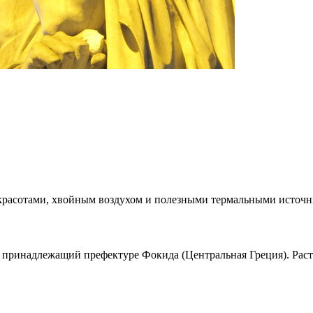
 красотами, хвойным воздухом и полезными термальными источни
, принадлежащий префектуре Фокида (Центральная Греция). Раст