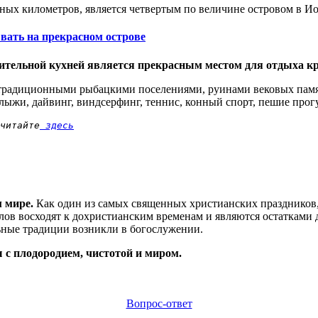
ных километров, является четвертым по величине островом в Ио
ывать на прекрасном острове
ительной кухней является прекрасным местом для отдыха кр
 традиционными рыбацкими поселениями, руинами вековых памя
лыжи, дайвинг, виндсерфинг, теннис, конный спорт, пешие прогу
читайте
 здесь
м мире.
Как один из самых священных христианских праздников
ов восходят к дохристианским временам и являются остатками 
льные традиции возникли в богослужении.
 с плодородием, чистотой и миром.
Вопрос-ответ