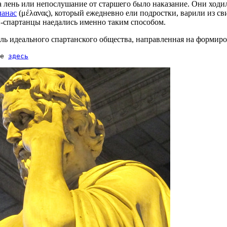
а лень или непослушание от старшего было наказание. Они ходи
ланас
(μέλανας), который ежедневно ели подростки, варили из сви
и-спартанцы наедались именно таким способом.
ель идеального спартанского общества, направленная на формир
е 
здесь