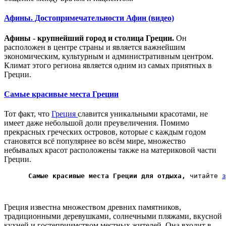
Афины. Достопримечательности Афин (видео)
Афины - крупнейший город и столица Греции.
Он
расположен в центре страны и является важнейшим
экономическим, культурным и административным центром.
Климат этого региона является одним из самых приятных в
Греции.
Cамые красивые места Греции
Тот факт, что
Греция
славится уникальными красотами
, не
имеет даже небольшой доли преувеличения. Помимо
прекрасных греческих островов, которые с каждым годом
становятся всё популярнее во всём мире, множество
небывалых красот расположены также на материковой части
Греции.
      Самые красивые места Греции для отдыха, 
читайте 
з
Греция известна множеством древних памятников,
традиционными деревушками, солнечными пляжами, вкусной
кухней и гостеприимством местных жителей. Она входит в