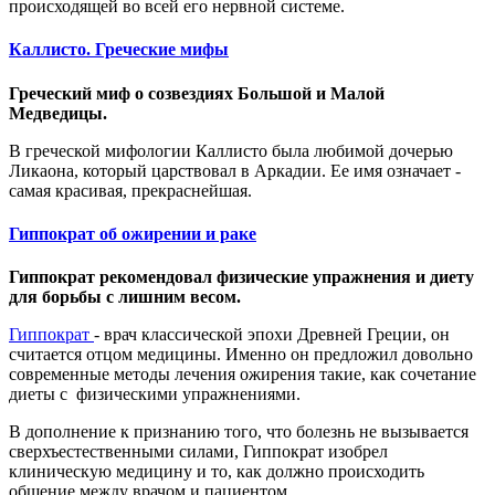
происходящей во всей его нервной системе.
Каллисто. Греческие мифы
Греческий миф о созвездиях Большой и Малой
Медведицы.
В греческой мифологии Каллисто была любимой дочерью
Ликаона, который царствовал в Аркадии. Ее имя означает -
самая красивая, прекраснейшая.
Гиппократ об ожирении и раке
Гиппократ рекомендовал физические упражнения и диету
для борьбы с лишним весом.
Гиппократ
- врач классической эпохи Древней Греции, он
считается отцом медицины. Именно он предложил довольно
современные методы лечения ожирения такие, как сочетание
диеты с физическими упражнениями.
В дополнение к признанию того, что болезнь не вызывается
сверхъестественными силами, Гиппократ изобрел
клиническую медицину и то, как должно происходить
общение между врачом и пациентом.