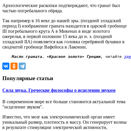
Археологические раскопки подтверждают, что гранат был
частью погребального обряда.
Так например в 16 веке до нашей эры. (поздний элладский
период I) изображение граната находится в царской гробнице
III погребального круга А в Микенах в виде золотого
ожерелья, в первой половине 15 века до н. э. (поздний
элладский IIA) появляется как головка серебряной булавки в
сводчатой ​​гробнице Вафейоса в Лаконии.
Масло граната. «Красное золото» Греции,
 читайте 
зде
Популярные статьи
Сила звука. Греческие философы о исцелении звуком
В современном мире все больше становится актуальной тема
"исцеление звуком".
Известно, что мозг как электрохимический орган имеет
уникальный размер, плотность и массу. Он генерирует волны
в результате стимуляции электрической активности,