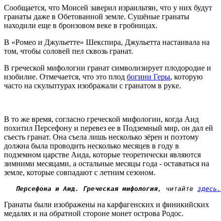
Сообщается, что Моисей заверил израильтян, что у них будут
гранаты даже в Обетованной земле. Сушёные гранаты
находили еще в бронзовом веке в гробницах.
В «Ромео и Джульетте» Шекспира, Джульетта настаивала на
том, чтобы соловей пел сквозь гранат.
В греческой мифологии гранат символизирует плодородие и
изобилие. Отмечается, что это плод
богини Геры
, которую
часто на скульптурах изображали с гранатом в руке.
В то же время, согласно греческой мифологии, когда Аид
похитил Персефону и перевез ее в Подземный мир, он дал ей
съесть гранат. Она съела лишь несколько зёрен и поэтому
должна была проводить несколько месяцев в году в
подземном царстве Аида, которые теоретически являются
зимними месяцами, а остальные месяцы года - оставаться на
земле, которые совпадают с летним сезоном.
Персефона и Аид. Греческая мифология
, читайте 
здесь.
Гранаты были изображены на карфагенских и финикийских
медалях и на обратной стороне монет острова Родос.