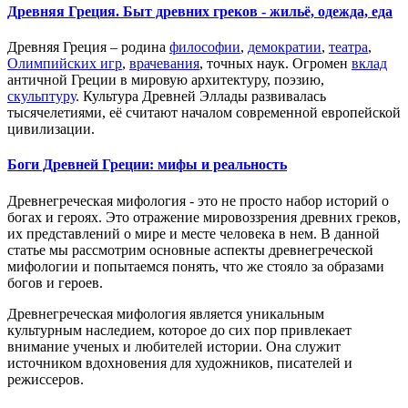
Древняя Греция. Быт древних греков - жильё, одежда, еда
Древняя Греция – родина
философии
,
демократии
,
театра
,
Олимпийских игр
,
врачевания
, точных наук. Огромен
вклад
античной Греции в мировую архитектуру, поэзию,
скульптуру
.
Культура Древней Эллады развивалась
тысячелетиями, её считают началом
современной европейской
цивилизации.
Боги Древней Греции: мифы и реальность
Древнегреческая мифология - это не просто набор историй о
богах и героях. Это отражение мировоззрения древних греков,
их представлений о мире и месте человека в нем. В данной
статье мы рассмотрим основные аспекты древнегреческой
мифологии и попытаемся понять, что же стояло за образами
богов и героев.
Древнегреческая мифология является уникальным
культурным наследием, которое до сих пор привлекает
внимание ученых и любителей истории. Она служит
источником вдохновения для художников, писателей и
режиссеров.