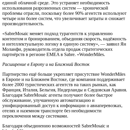
единой облачной среде. Это устраняет необходимость
использования разрозненных систем — хронической
проблемы отрасли, поскольку более 90% агентств используют
четыре или более систем, что увеличивает затраты и снижает
производительность.
«SabreMosaic меняет подход турагентств к управлению
контентом и бронированием, объединяя скорость, надёжность
и интеллектуальную логику в единую систему», — заявил Ян
Моланфи, руководитель отдела продаж стратегических
партнёрств в регионе EMEA в Sabre. «WonderMiles.
Расширение в Европу и на Ближний Восток
Партнерство ещё больше укрепляет присутствие WonderMiles
в Европе и на Ближнем Востоке, где компания поддерживает
более 2000 туристических агентств на таких рынках, как
Франция, Италия, Бельгия, Нидерланды и Саудовская Аравия.
Благодаря SabreMosaic агенты получают более быстрое
обслуживание, улучшенную автоматизацию и
унифицированный доступ к информации о авиаперевозках,
отелях и наземном транспорте без необходимости
переключения между системами.
Благодаря объединению возможностей SabreMosaic и