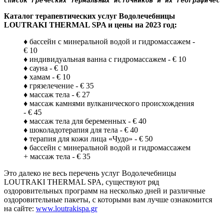
Список греческих термальных источников и их географичес
Каталог терапевтических услуг Водолечебницы
LOUTRAKI THERMAL SPA и цены на 2023 год:
♦ бассейн с минеральной водой и гидромассажем -
€ 10
♦ индивидуальная ванна с гидромассажем - € 10
♦ сауна - € 10
♦ хамам - € 10
♦ грязелечение - € 35
♦ массаж тела - € 27
♦ массаж камнями вулканического происхождения
- € 45
♦ массаж тела для беременных - € 40
♦ шоколадотерапия для тела - € 40
♦ терапия для кожи лица «Чудо» - € 50
♦ бассейн с минеральной водой и гидромассажем
+ массаж тела - € 35
Это далеко не весь перечень услуг Водолечебницы
LOUTRAKI THERMAL SPA, существуют ряд
оздоровительных программ на несколько дней и различные
оздоровительные пакеты, с которыми вам лучше ознакомится
на сайте:
www.loutrakispa.gr