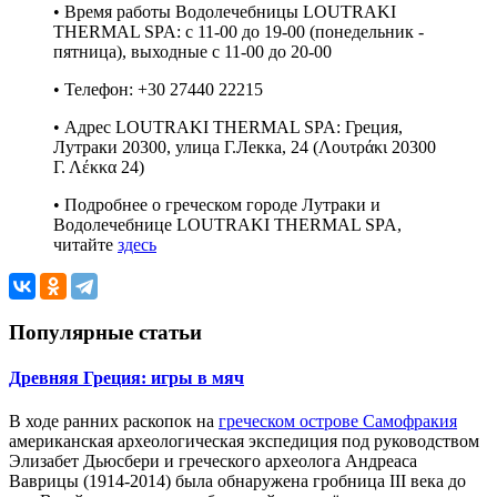
• Время работы Водолечебницы LOUTRAKI
THERMAL SPA: с 11-00 до 19-00 (понедельник -
пятница), выходные с 11-00 до 20-00
• Телефон: +30 27440 22215
• Адрес LOUTRAKI THERMAL SPA: Греция,
Лутраки 20300, улица Г.Лекка, 24 (Λουτράκι 20300
Γ. Λέκκα 24)
• Подробнее о греческом городе Лутраки и
Водолечебнице LOUTRAKI THERMAL SPA,
читайте
здесь
Популярные статьи
Древняя Греция: игры в мяч
В ходе ранних раскопок на
греческом
острове Самофракия
американская археологическая экспедиция под руководством
Элизабет Дьюсбери и греческого археолога Андреаса
Ваврицы (1914-2014)
была
обнаруж
ена
гробниц
а
III века до