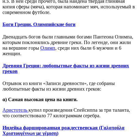
н.э.
В ней с
реди прочего, была найдена твёрдая глиняная
копия сферы (мяча),
которая
напомина
ет
мяч, используе
мый
в
современном футболе.
Боги Греции. Олимпийские боги
Двенадцать богов были главными богами Пантеона Олимпа,
которым поклонялись древние греки. По легенде, они жили
на вершине горы
Олимп
, среди них были 6 мужчин и 6
женщин.
Древняя Греция: любопытные факты из жизни древних
греков
Отрывок из книги «Записи древности», где собраны
любопытные факты из жизни древних греков:
α) Самая высокая цена на книги.
Аристотель
купил произведения Спейсиппа за три таланта,
что соответствовало 77 килограммам серебра.
Индейка фаршированная рождественская (Γαλοπούλα
Χριστουγέννων με γέμιση)