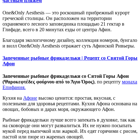
частным пляжем
One&Only Aesthesis — это роскошный прибрежный курорт
греческой столицы. Он расположен на территории
охраняемого лесного заповедника площадью 21 гектар в
Глифаде, всего в 20 минутах езды от центра Афин.
Благодаря экологичному дизайну, коллекция номеров, бунгало
и вилл One&Only Aesthesis отражает суть Афинской Ривьеры.
Запеченные рыбные фрикадельки | Рецепт со Святой Горы
Афон
Запеченные рыбные фрикадельки со Сятой Горы Афон
(Ψαροκεφτέδες φούρνου από το Άγιο Όρος)
, по рецепту
монаха
Епифания.
Кухня на
Афоне
высоко ценится: простая, вкусная, с
полезными для здоровья рецептами. Кухня Афона основана на
овощах, бобовых и дарах моря, окружающего Афон.
Рыбные фрикадельки лучше всего запекать в духовке, так как
на сковороде они могут развалиться. Их не нужно посыпать
мукой перед выпечкой или жаркой. Их едят горячими с рисом,
пастой или пюре из жареных овощей.