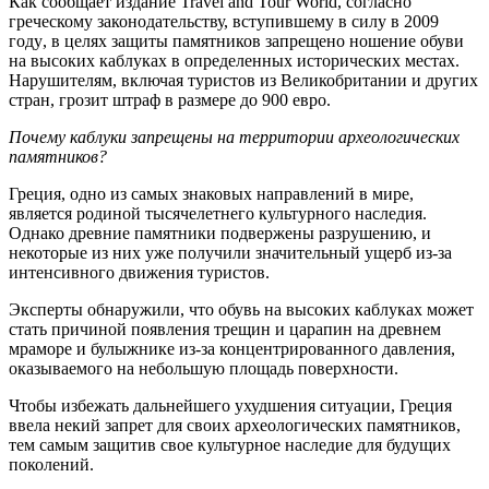
Как сообщает издание Travel and Tour World, согласно
греческому законодательству, вступившему в силу
в
2009
год
у
, в целях защиты памятников запрещено ношение обуви
на высоких каблуках в определенных исторических местах.
Нарушителям, включая туристов из Великобритании и других
стран, грозит штраф в размере до 900 евро.
Почему каблуки запрещены на территории археологических
памятников?
Греция, одно из самых знаковых направлений в мире,
является родиной тысячелетнего культурного наследия.
Однако древние памятники подвержены разрушению, и
некоторые из них уже получили значительный ущерб из-за
интенсивного движения туристов.
Эксперты обнаружили, что обувь на высоких каблуках может
стать причиной появления трещин и царапин на древнем
мраморе и булыжнике из-за концентрированного давления,
оказываемого на небольшую площадь поверхности.
Чтобы избежать дальнейшего ухудшения ситуации, Греция
ввела
некий
запрет
для
свои
х
археологически
х
памятник
ов
,
тем самым защитив свое культурное наследие для будущих
поколений.