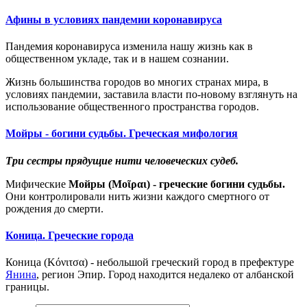
Афины в условиях пандемии коронавируса
Пандемия коронавируса изменила нашу жизнь как в
общественном укладе, так и в нашем сознании.
Жизнь большинства городов во многих странах мира, в
условиях пандемии, заставила власти по-новому взглянуть на
использование общественного пространства городов.
Мойры - богини судьбы. Греческая мифология
Три сестры прядущие нити человеческих судеб.
Мифические
Мойры (
Μοῖραι
) -
греческие богини судьбы.
Они контролировали нить жизни каждого смертного от
рождения до смерти.
Коница. Греческие города
Коница (Κόνιτσα) -
небольшой греческий
город в префектуре
Янина
, регион Эпир. Город находится недалеко от албанской
границы.