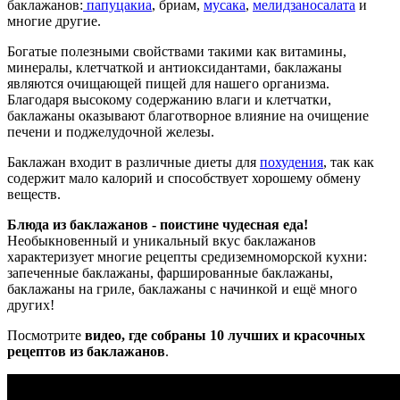
баклажанов:
папуцакиа
, бриам,
мусака
,
мелидзаносалата
и
многие другие.
Богатые полезными свойствами такими как витамины,
минералы, клетчаткой и антиоксидантами, баклажаны
являются очищающей пищей для нашего организма.
Благодаря высокому содержанию влаги и клетчатки,
баклажаны оказывают благотворное влияние на очищение
печени и поджелудочной железы.
Баклажан входит в различные диеты для
похудения
, так как
содержит мало калорий и способствует хорошему обмену
веществ.
Блюда из баклажанов - поистине чудесная еда!
Необыкновенный и уникальный вкус баклажанов
характеризует многие рецепты средиземноморской кухни:
запеченные баклажаны, фаршированные баклажаны,
баклажаны на гриле, баклажаны с начинкой и ещё много
других!
Посмотрите
видео, где собраны 10 лучших и красочных
рецептов из баклажанов
.