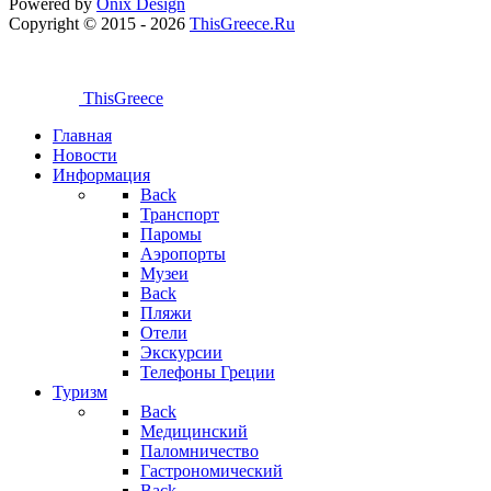
Powered by
Onix
Design
Copyright © 2015 - 2026
ThisGreece.Ru
ThisGreece
Главная
Новости
Информация
Back
Транспорт
Паромы
Аэропорты
Музеи
Back
Пляжи
Отели
Экскурсии
Телефоны Греции
Туризм
Back
Медицинский
Паломничество
Гастрономический
Back