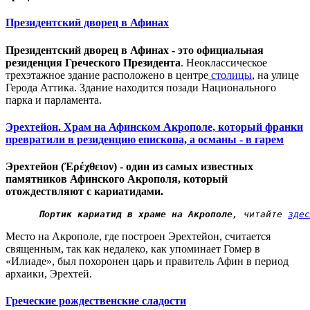
Президентский дворец в Афинах
Президентский дворец в Афинах - это официальная
резиденция Греческого Президента
. Неоклассическое
трехэтажное здание расположено в центре
столицы
, на улице
Герода Аттика. Здание находится позади Национального
парка и парламента.
Эрехтейон. Храм на Афинском Акрополе, который франки
превратили в резиденцию епископа, а османы - в гарем
Эрехтейон (Ἐρέχθειον) - один из самых известных
памятников Афинского Акрополя, который
отождествляют с кариатидами.
Портик кариатид в храме на Акрополе
, читайте 
здес
Место на Акрополе, где построен Эрехтейон, считается
священным, так как недалеко, как упоминает Гомер в
«Илиаде», был похоронен царь и правитель Афин в период
архаики, Эрехтей.
Греческие рождественские сладости