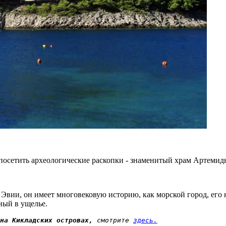
 посетить археологические раскопки - знаменитый храм Артеми
Эвии, он имеет многовековую историю, как морской город, его 
ный в ущелье.
 на Кикладских островах,
 смотрите 
здесь.