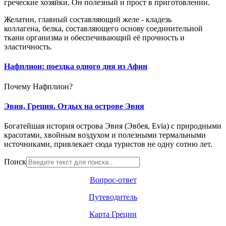
греческие хозяйки. Он полезный и прост в приготовлении.
Желатин, главный составляющий желе - кладезь
коллагена, белка, составляющего основу соединительной
ткани организма и обеспечивающий её прочность и
эластичность.
Нафплион: поездка одного дня из Афин
Почему Нафплион?
Эвия, Греция. Отдых на острове Эвия
Богатейшая история острова Эвия (Эвбея, Evia) с природными
красотами, хвойным воздухом и полезными термальными
источниками, привлекает сюда туристов не одну сотню лет.
Поиск
Вопрос-ответ
Путеводитель
Карта Греции