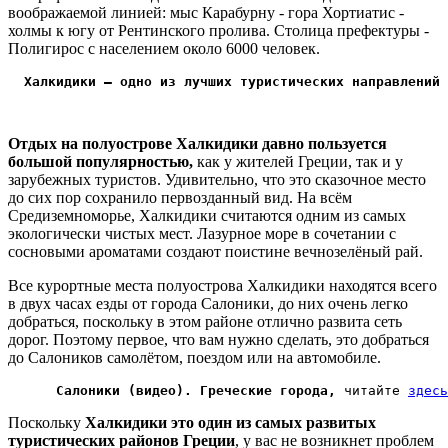
воображаемой линией: мыс Карабурну - гора Хортиатис -
холмы к югу от Рентинского пролива. Столица префектуры -
Полигирос с населением около 6000 человек.
Халкидики – одно из лучших туристических направлений 
Отдых на полуострове Халкидики давно пользуется
большой популярностью,
как у жителей Греции, так и у
зарубежных туристов. Удивительно, что это сказочное место
до сих пор сохранило первозданный вид. На всём
Средиземноморье, Халкидики считаются одним из самых
экологически чистых мест. Лазурное море в сочетании с
сосновыми ароматами создают поистине вечнозелёный рай.
Все курортные места полуострова Халкидики находятся всего
в двух часах езды от города Салоники, до них очень легко
добраться, поскольку в этом районе отлично развита сеть
дорог. Поэтому первое, что вам нужно сделать, это добраться
до Салоников самолётом, поездом или на автомобиле.
      Салоники (видео). Греческие города,
 читайте 
здесь
Поскольку
Халкидики это один из самых развитых
туристических районов Греции
, у вас не возникнет проблем