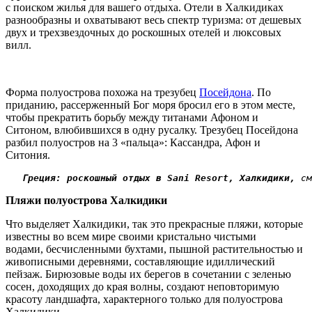
с поиском жилья для вашего отдыха. Отели в Халкидиках
разнообразны и охватывают весь спектр туризма: от дешевых
двух и трехзвездочных до роскошных отелей и люксовых
вилл.
Форма полуострова похожа на трезубец
Посейдона
. По
приданию, рассерженный Бог моря бросил его в этом месте,
чтобы прекратить борьбу между титанами Афоном и
Ситоном, влюбившихся в одну русалку. Трезубец Посейдона
разбил полуостров на 3 «пальца»: Кассандра, Афон и
Ситония.
Греция: роскошный отдых в Sani Resort, Халкидики,
 см
Пляжи полуострова Халкидики
Что выделяет Халкидики, так это прекрасные пляжи, которые
известны во всем мире своими кристально чистыми
водами, бесчисленными бухтами, пышной растительностью и
живописными деревнями, составляющие идиллический
пейзаж.
Бирюзовые воды их берегов в сочетании с зеленью
сосен, доходящих до края волны, создают неповторимую
красоту ландшафта, характерного только для полуострова
Халкидики.