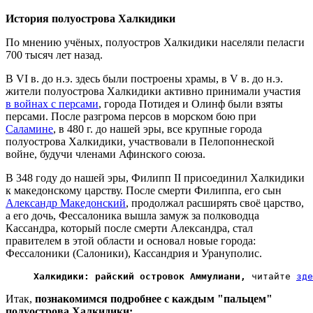
История полуострова Халкидики
По мнению учёных, полуостров Халкидики населяли пеласги
700 тысяч лет назад.
В
VI
в. до н.э. здесь были построены храмы, в
V
в. до н.э.
жители полуострова Халкидики активно принимали участия
в войнах с персами
, города Потидея и Олинф были взяты
персами. После разгрома персов в морском бою при
Саламине
, в 480 г. до нашей эры, все крупные города
полуострова Халкидики, участвовали в Пелопоннеской
войне, будучи членами Афинского союза.
В 348 году до нашей эры, Филипп
II
присоединил Халкидики
к македонскому царству.
После смерти Филиппа, его сын
Александр Македонский
, продолжал расширять своё царство,
а его дочь, Фессалоника вышла замуж за полководца
Кассандра, который после смерти Александра, стал
правителем в этой области и основал новые города:
Фессалоники (Салоники), Кассандрия и Урануполис.
Халкидики: райский островок Аммулиани,
 читайте 
зде
Итак,
познакомимся подробнее с каждым "пальцем"
полуострова Халкидики: