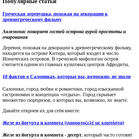
Популярные статьи
Греческая деревушка, похожая на декорации к
древнегреческому фильму
Авлемонас покоряет гостей острова аурой простоты и
очарования
Деревня, похожая на декорации к древнегреческому фильму,
находится на острове Китира, который входит в число
Ионических островов. В греческой мифологии остров
считается одним из главных культовых центров Афродиты.
10 фактов о Салониках, которые вы, возможно, не знали
Салоники, город любви и романтики, город изысканной
гастрономии и концепции «отдыха». Город скрывает
множество сюрпризов, о которых вы, возможно, не знаете.
Давайте откроем их для себя вместе.
Желе из йогурта и компота (γιαουρτοζελέ με κομπόστα)
Желе из йогурта и компота - десерт
, который часто готовят