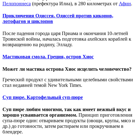
Пелопоннеса
(префектура Илиа), в 280 километрах от
Афин
.
Приключения Одиссея. Одиссей против киконов,
лотофагов и циклопов
После падения города царя Приама и окончания 10-летней
Троянской войны, началась подготовка ахейских кораблей к
возвращению на родину, Элладу.
Мастиковая смола. Греция, остров Хиос
Может ли мастика острова Хиос исцелить человечество?
Греческий продукт с удивительными целебными свойствами
стал недавней темой New York Times.
Суп пюре. Картофельный суп-пюре
Суп пюре любим многими, так как имеет нежный вкус и
хорошо усваивается организмом.
Принцип приготовления
супа-пюре один: отвариваем продукты (овощи, крупы, мясо и
др.) до готовности, затем растираем или прокручиваем в
блендере.