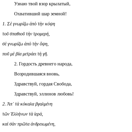
Узнаю твой взор крылатый,
Охвативший шар земной!
1. Σὲ γνωρίζω ἀπὸ τὴν κόψη
τοῦ σπαθιοῦ τὴν τρομερή,
σὲ γνωρίζω ἀπὸ τὴν ὄψη,
ποῦ μὲ βία μετράει τὴ γῆ.
2. Гордость древнего народа,
Возродившаяся вновь,
Здравствуй, гордая Свобода,
Здравствуй, эллинов любовь!
2. Ἀπ᾿ τὰ κόκαλα βγαλμένη
τῶν Ἑλλήνων τὰ ἱερά,
καὶ σὰν πρῶτα ἀνδρειωμένη,