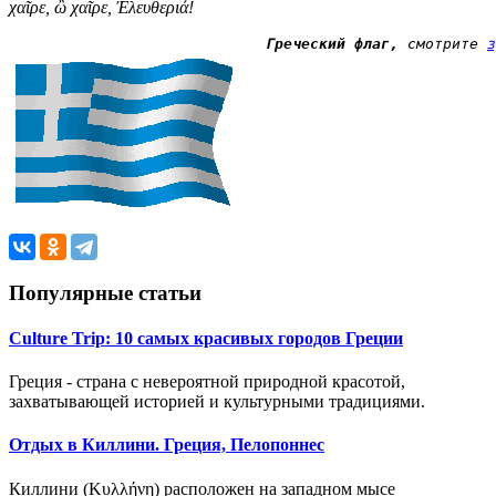
χαῖρε, ὢ χαῖρε, Ἐλευθεριά!
Греческий флаг,
 смотрите 
з
Популярные статьи
Culture Trip: 10 самых красивых городов Греции
Греция - страна с невероятной природной красотой,
захватывающей историей и культурными традициями.
Отдых в Киллини. Греция, Пелопоннес
Киллини (Κυλλήνη) расположен на западном мысе